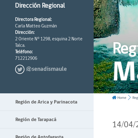
Dirección Regional
Directora Regional:
Carla Matteo Guzmán
Dirección:
2 Oriente N° 1298, esquina 2 Norte
Reg
Talca.
Teléfono:
M
712212906
@senadismaule
Home
Reg
Región de Arica y Parinacota
Región de Tarapacá
14/04/
Región de Antofagasta