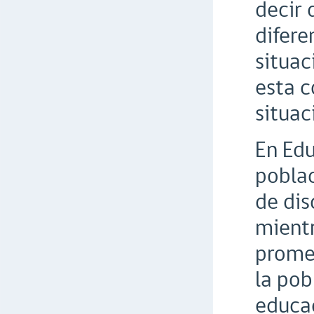
decir 
difere
situac
esta c
situac
En Edu
poblac
de dis
mientr
promed
la pob
educac