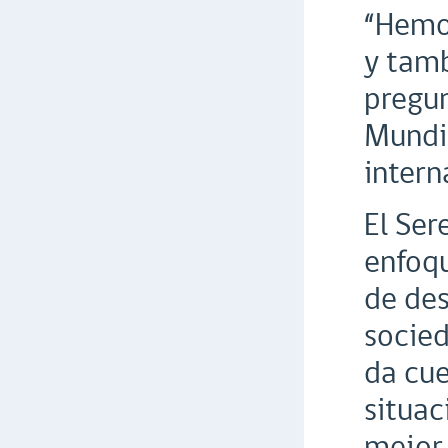
“Hemos
y tamb
pregun
Mundia
intern
El Ser
enfoqu
de des
socied
da cue
situac
mejor 