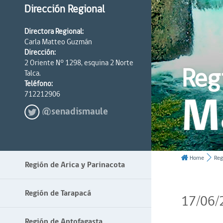
Dirección Regional
Directora Regional:
Carla Matteo Guzmán
Dirección:
2 Oriente N° 1298, esquina 2 Norte
Reg
Talca.
Teléfono:
M
712212906
@senadismaule
Home
Reg
Región de Arica y Parinacota
Región de Tarapacá
17/06/
Región de Antofagasta