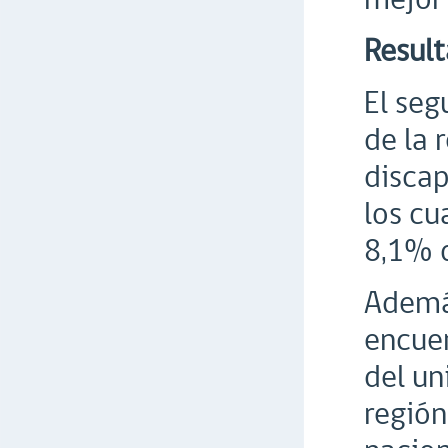
Result
El seg
de la 
discap
los cu
8,1% 
Además
encuen
del un
región