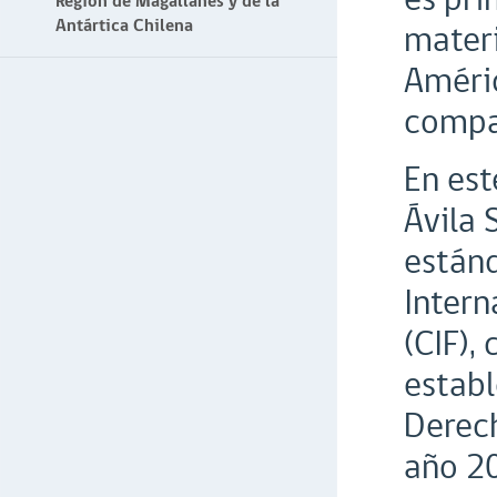
Región de Magallanes y de la
Antártica Chilena
materi
Améric
compa
En est
Ávila 
estánd
Intern
(CIF),
establ
Derech
año 2