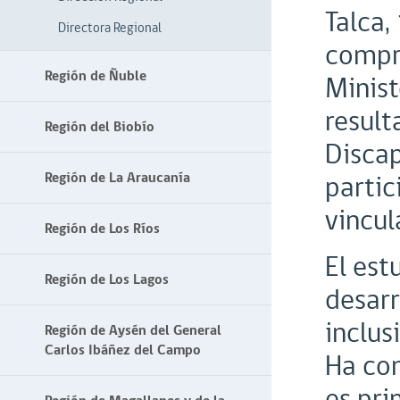
Talca,
Directora Regional
compro
Región de Ñuble
Minist
result
Región del Biobío
Discap
Región de La Araucanía
partic
vincul
Región de Los Ríos
El est
Región de Los Lagos
desarr
inclus
Región de Aysén del General
Carlos Ibáñez del Campo
Ha con
es pri