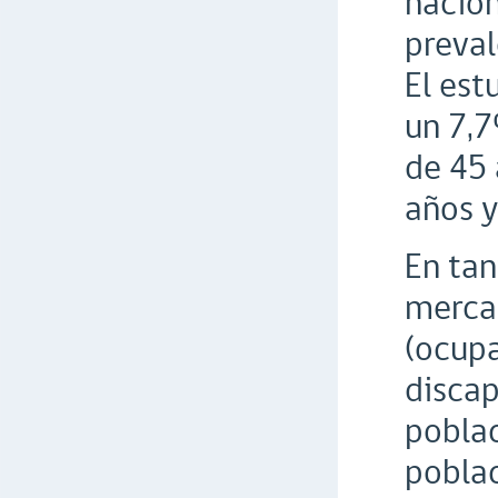
nacion
preva
El est
un 7,7
de 45 
años y
En tan
mercad
(ocupa
disca
poblac
poblac