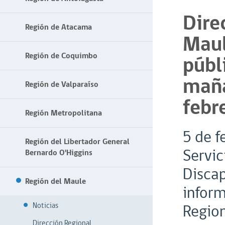
Dire
Región de Atacama
Maul
Región de Coquimbo
públ
maña
Región de Valparaíso
febr
Región Metropolitana
5 de f
Región del Libertador General
Servic
Bernardo O'Higgins
Disca
Región del Maule
inform
Noticias
Region
Dirección Regional