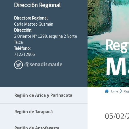
Dirección Regional
Directora Regional:
Carla Matteo Guzmán
Dirección:
2 Oriente N° 1298, esquina 2 Norte
Reg
Talca.
Teléfono:
M
712212906
@senadismaule
Home
Reg
Región de Arica y Parinacota
Región de Tarapacá
05/02/
Región de Antofagasta