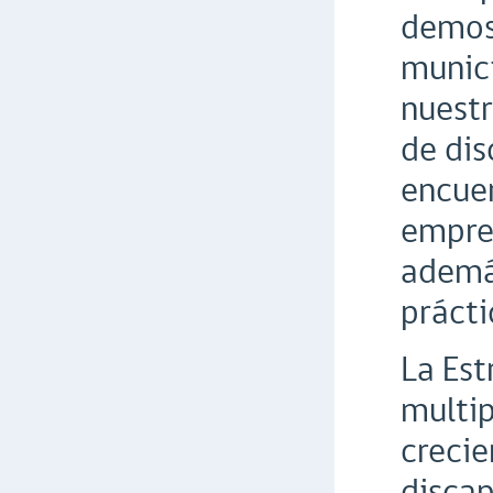
demost
munici
nuestr
de dis
encuen
empren
además
prácti
La Est
multip
crecie
discap