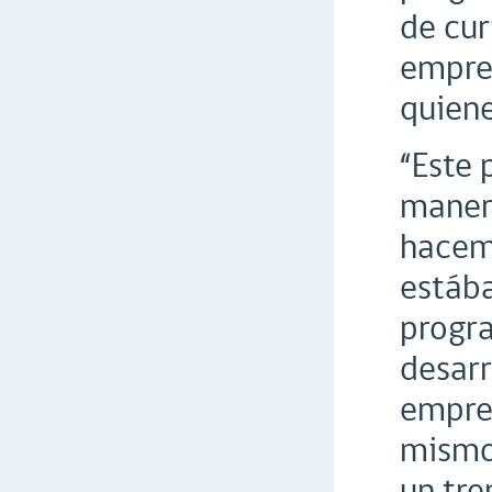
de cur
empre
quiene
“Este
maner
hacemo
estába
progra
desarr
empren
mismos
un tr