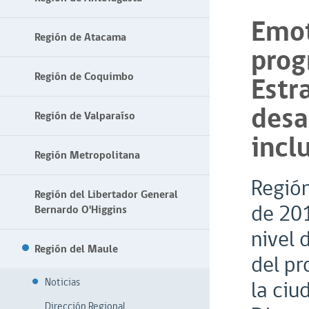
Emot
Región de Atacama
prog
Región de Coquimbo
Estr
desa
Región de Valparaíso
incl
Región Metropolitana
Región
Región del Libertador General
de 201
Bernardo O'Higgins
nivel 
Región del Maule
del pr
Noticias
la ciu
Dirección Regional