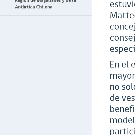
Región de Magallanes y de la
estuvi
Antártica Chilena
Matteo
concej
consej
especi
En el 
mayorí
no sol
de ves
benefi
modelo
partic