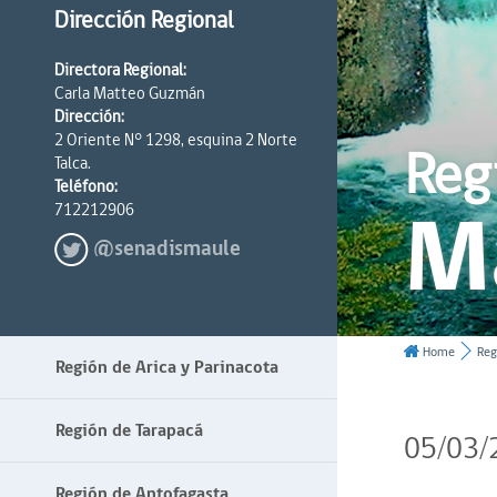
Dirección Regional
Directora Regional:
Carla Matteo Guzmán
Dirección:
2 Oriente N° 1298, esquina 2 Norte
Reg
Talca.
Teléfono:
M
712212906
@senadismaule
Home
Reg
Región de Arica y Parinacota
Región de Tarapacá
05/03/
Región de Antofagasta