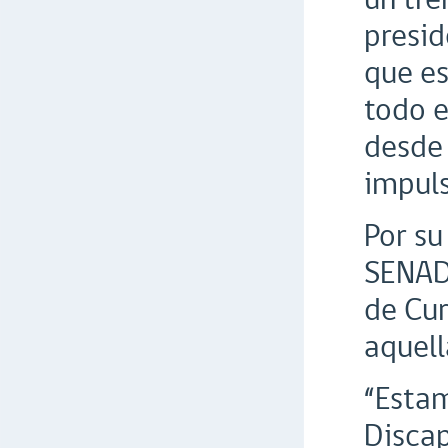
presid
que es
todo e
desde 
impuls
Por su
SENADI
de Cur
aquell
“Estam
Discap