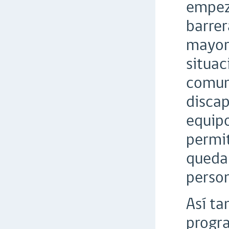
empeza
barrer
mayor 
situac
comuna
discap
equipo
permit
quedar
person
Así ta
progr