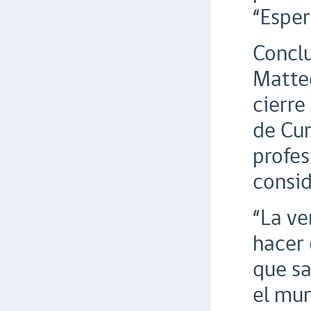
“Esper
Conclu
Matteo
cierre
de Cur
profes
consid
“La ve
hacer 
que sa
el mun