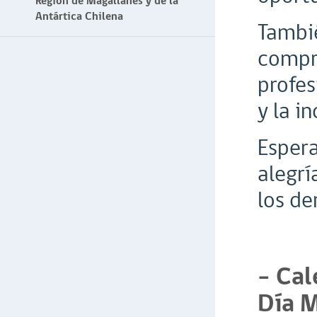
Región de Magallanes y de la
Antártica Chilena
Tambié
compro
profes
y la i
Esper
alegrí
los de
- Cal
Día 