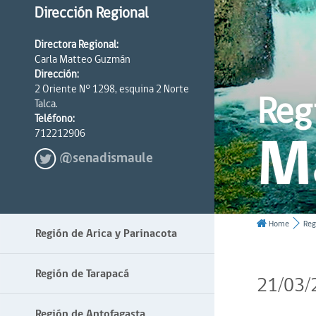
Dirección Regional
Directora Regional:
Carla Matteo Guzmán
Dirección:
2 Oriente N° 1298, esquina 2 Norte
Reg
Talca.
Teléfono:
M
712212906
@senadismaule
Home
Reg
Región de Arica y Parinacota
Región de Tarapacá
21/03/
Región de Antofagasta