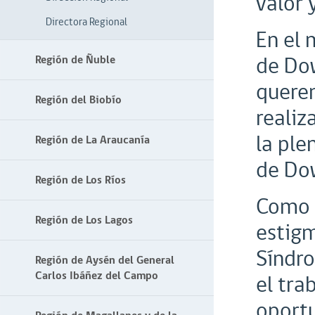
valor 
Directora Regional
En el
de Dow
Región de Ñuble
quere
Región del Biobío
realiz
la ple
Región de La Araucanía
de Do
Región de Los Ríos
Como s
Región de Los Lagos
estigm
Síndro
Región de Aysén del General
Carlos Ibáñez del Campo
el tra
oportu