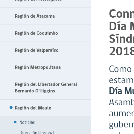
Con
Región de Atacama
Día 
Región de Coquimbo
Sínd
201
Región de Valparaíso
Como 
Región Metropolitana
estam
Región del Libertador General
Día M
Bernardo O'Higgins
Asambl
Región del Maule
aument
gubern
Noticias
Dirección Regional