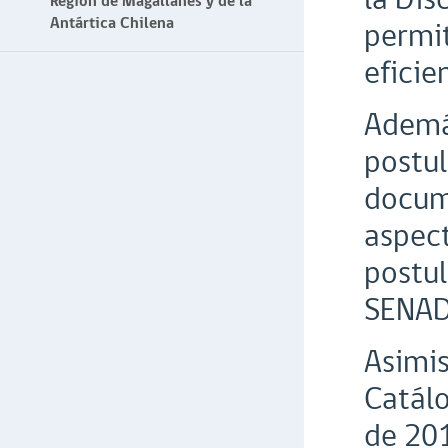
Región de Magallanes y de la
Antártica Chilena
permit
eficie
Además
postul
docume
aspect
postul
SENAD
Asimis
Catálo
de 20