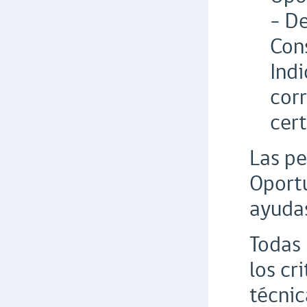
- D
Con
Indi
cor
cert
Las pe
Oport
ayudas
Todas 
los cr
técnic