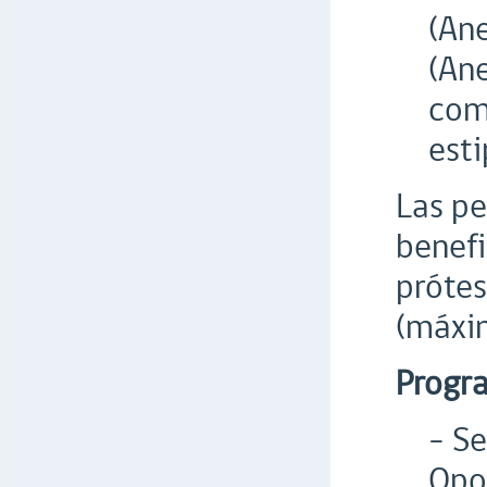
(Ane
(An
comp
esti
Las pe
benefi
prótes
(máxim
Progr
- Se
Opor