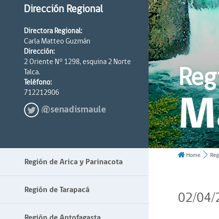
Dirección Regional
Directora Regional:
Carla Matteo Guzmán
Dirección:
2 Oriente N° 1298, esquina 2 Norte
Reg
Talca.
Teléfono:
M
712212906
@senadismaule
Home
Reg
Región de Arica y Parinacota
Región de Tarapacá
02/04/
Región de Antofagasta