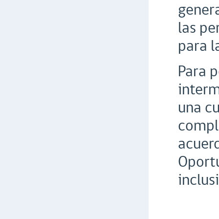
genera
las pe
para l
Para p
interm
una cu
compl
acuerd
Oportu
inclusi