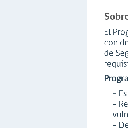
Sobre
El Pr
con do
de Seg
requis
Progr
- Es
- R
vuln
- D