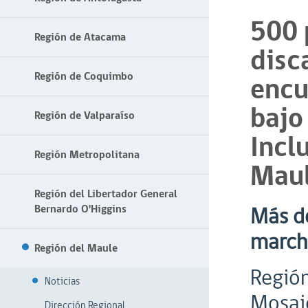
500 
Región de Atacama
disc
Región de Coquimbo
encu
bajo
Región de Valparaíso
Incl
Región Metropolitana
Mau
Región del Libertador General
Bernardo O'Higgins
Más de
marcha
Región del Maule
Región
Noticias
Mosaic
Dirección Regional