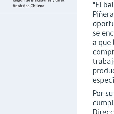
Región de Magallanes y de la
“El ba
Antártica Chilena
Piñera
oport
se enc
a que 
compr
trabaj
produc
especí
Por su
cumpli
Direcc