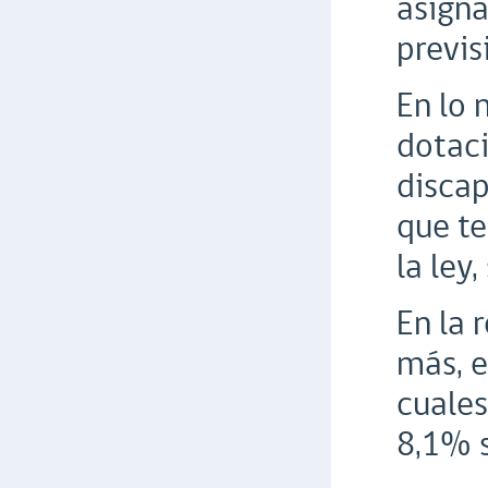
asigna
previs
En lo 
dotaci
discap
que te
la ley
En la 
más, e
cuales
8,1% s