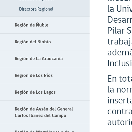
la Uni
Directora Regional
Desarr
Región de Ñuble
Pilar 
trabaj
Región del Biobío
además
Región de La Araucanía
Inclus
Región de Los Ríos
En tot
la nor
Región de Los Lagos
insert
contra
Región de Aysén del General
Carlos Ibáñez del Campo
autori