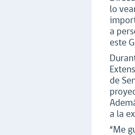
lo vea
import
a pers
este G
Durant
Extens
de Sen
proyec
Además
a la e
“Me gu