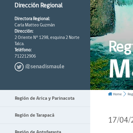
Dirección Regional
Directora Regional:
Carla Matteo Guzmán
Dirección:
2 Oriente N° 1298, esquina 2 Norte
Reg
Talca.
Teléfono:
M
712212906
@senadismaule
Home
Reg
Región de Arica y Parinacota
Región de Tarapacá
17/04/
Región de Antofagasta