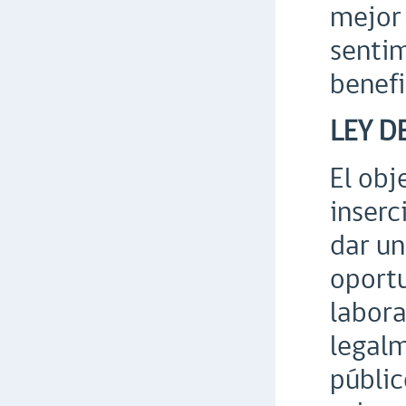
mejor 
sentim
benefi
LEY D
El obj
inserc
dar un
oportu
labora
legalm
públic