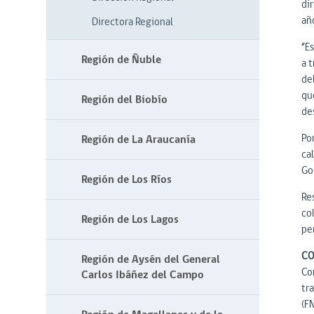
dir
añ
Directora Regional
“E
Región de Ñuble
a 
de
qu
Región del Biobío
de
Po
Región de La Araucanía
ca
Go
Región de Los Ríos
Re
co
Región de Los Lagos
pe
CO
Región de Aysén del General
Co
Carlos Ibáñez del Campo
tr
(F