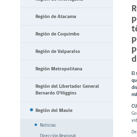
R
p
Región de Atacama
t
Región de Coquimbo
p
p
Región de Valparaíso
d
Región Metropolitana
El 
qu
Región del Libertador General
di
Bernardo O'Higgins
má
CU
Región del Maule
Go
vi
Noticias
Deb
Dirección Regional