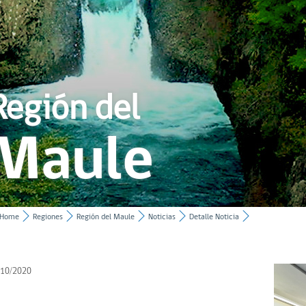
Región del
Maule
Home
Regiones
Región del Maule
Noticias
Detalle Noticia
/10/2020