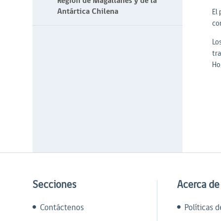
Región de Magallanes y de la
Antártica Chilena
El
co
Lo
tr
Ho
Secciones
Acerca de
Contáctenos
Políticas 