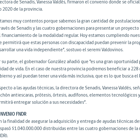
ectora de Senadis, Vanessa Valdés, firmaron el convenio donde se oficial
o 2020 de la provincia.
stamos muy contentos porque sabemos la gran cantidad de postulaciones
través de Senadis y las cuatro gobernaciones para presentar un proyecto
l financiamiento de la modalidad regular. Hoy estamos cumpliendo nuestr
e permitirá que estas personas con discapacidad puedan prevenir la prog
sarrollar una vida independiente”, sostuvo el seremi Valdovinos.
r su parte, el gobernador González añadió que “es una gran oportunidad
lidad de vida. En el caso de nuestra provincia podremos beneficiar a 228
bierno y así puedan tener una vida más inclusiva, que es lo que busca el
specto a las ayudas técnicas, la directora de Senadis, Vanessa Valdés, s
lchón antiescaras, prótesis, órtesis, audífonos, elementos tecnológicos 
rmitirá entregar solución a sus necesidades”.
NVENIO FNDR
n la finalidad de asegurar la adquisición y entrega de ayudas técnicas d
aspasó $1.040.000.000 distribuidas entre las cuatro gobernaciones de la 
NDR).