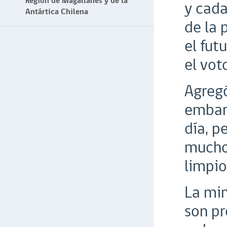
Región de Magallanes y de la
y cada
Antártica Chilena
de la 
el fut
el voto
Agregó
embara
día, p
mucho
limpio
La min
son pr