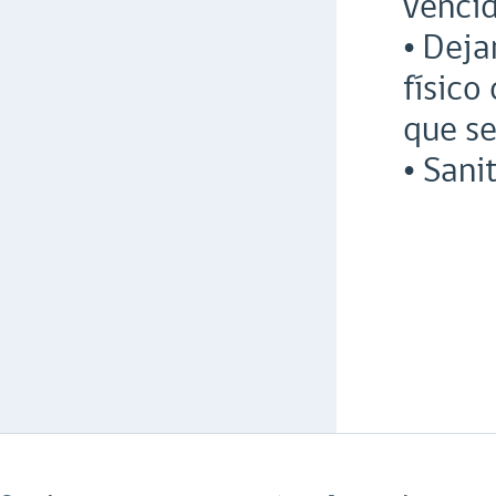
vencid
• Deja
físico
que s
• Sani