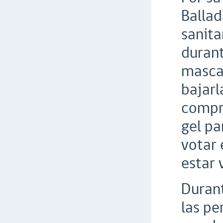
Ballad
sanita
durant
mascar
bajarl
compro
gel pa
votar 
estar 
Durant
las pe