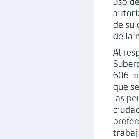
uso de
autor
de su 
de la 
Al res
Suberc
606 mi
que se
las pe
ciudad
prefer
trabaj