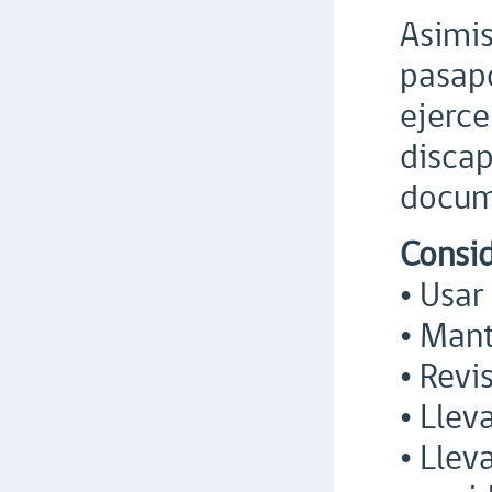
Asimis
pasapo
ejerce
discap
docum
Consid
• Usar
• Mant
• Revi
• Llev
• Llev