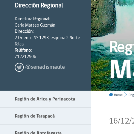
Dirección Regional
Directora Regional:
Carla Matteo Guzmán
Dirección:
2 Oriente N° 1298, esquina 2 Norte
Reg
Talca.
Teléfono:
M
712212906
@senadismaule
Home
Reg
Región de Arica y Parinacota
Región de Tarapacá
16/12/
Región de Antofagasta