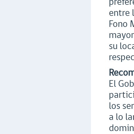
prefer
entre 
Fono M
mayore
su loc
respec
Recom
El Gob
partic
los se
a lo l
domin