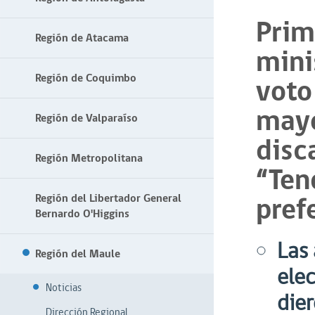
Prim
Región de Atacama
mini
Región de Coquimbo
voto
mayo
Región de Valparaíso
disc
Región Metropolitana
“Ten
pref
Región del Libertador General
Bernardo O'Higgins
Las 
Región del Maule
ele
Noticias
die
Dirección Regional