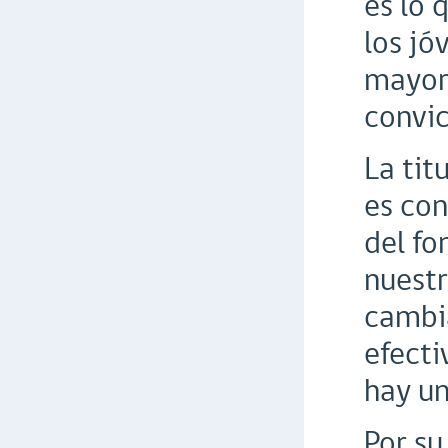
es lo 
los jó
mayore
convic
La tit
es con
del fo
nuestr
cambia
efecti
hay un
Por su