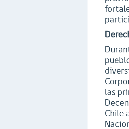
fortal
partic
Derech
Durant
pueblo
divers
Corpor
las pr
Decena
Chile 
Nacio