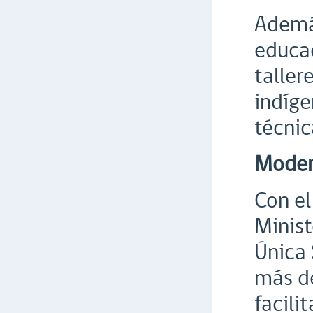
Además
educac
taller
indíge
técnic
Moder
Con el
Minist
Única 
más de
facili