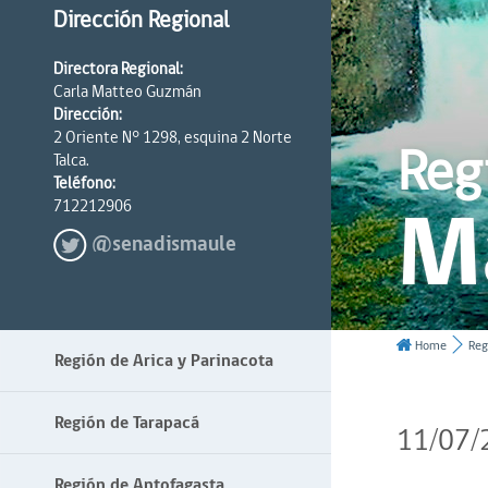
Dirección Regional
Directora Regional:
Carla Matteo Guzmán
Dirección:
2 Oriente N° 1298, esquina 2 Norte
Reg
Talca.
Teléfono:
M
712212906
@senadismaule
Home
Reg
Región de Arica y Parinacota
Región de Tarapacá
11/07/
Región de Antofagasta