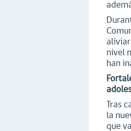
además
Durant
Comun
alivia
nivel 
han in
Fortal
adole
Tras c
la nue
que va