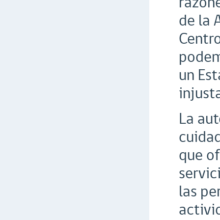
razone
de la 
Centro
podemo
un Est
injust
La aut
cuidad
que of
servic
las pe
activi