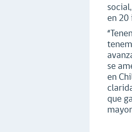
social
en 20 
“Tenem
tenemo
avanz
se ame
en Chi
clarid
que ga
mayore