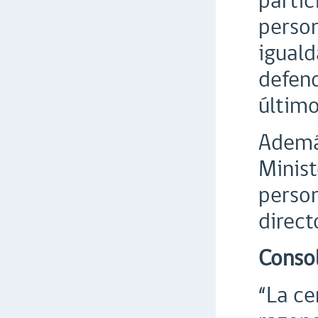
parti
person
iguald
defend
último
Además
Minist
person
direct
Consol
“La ce