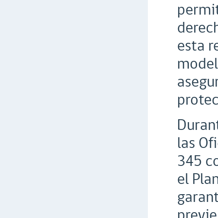
permit
derech
esta r
modelo
asegur
protec
Durant
las Of
345 co
el Pla
garant
previe