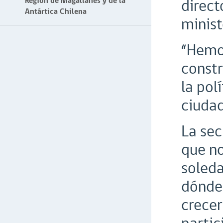
Región de Magallanes y de la
direct
Antártica Chilena
minist
“Hemos
constr
la pol
ciudad
La sec
que no
soleda
dónde 
crecer