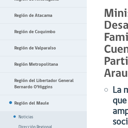
Mini
Región de Atacama
Desa
Región de Coquimbo
Fami
Cuen
Región de Valparaíso
Part
Región Metropolitana
Arau
Región del Libertador General
Bernardo O'Higgins
La m
que
Región del Maule
ampl
Noticias
soci
Dirección Regional