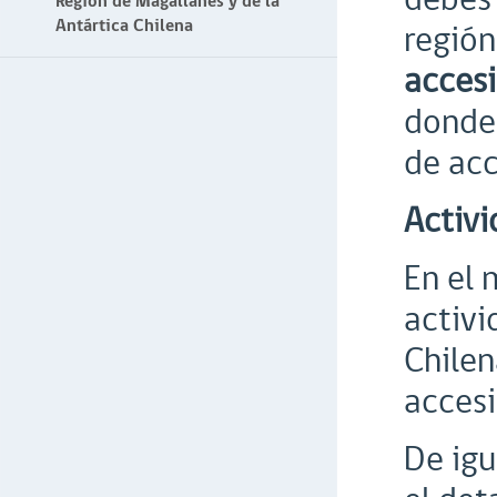
Región de Magallanes y de la
Antártica Chilena
región
accesi
donde 
de acc
Activi
En el 
activi
Chilen
accesi
De igu