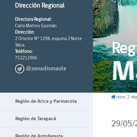
Dirección Regional
Directora Regional:
Carla Matteo Guzmán
Dirección:
2 Oriente N° 1298, esquina 2 Norte
Reg
Talca.
Teléfono:
M
712212906
@senadismaule
Home
Reg
Región de Arica y Parinacota
Región de Tarapacá
29/05/
Región de Antofagasta