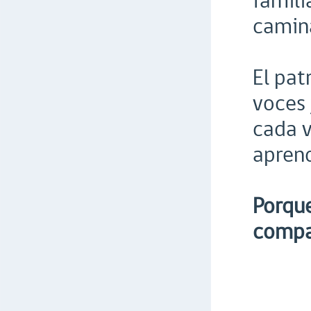
famili
camin
El pat
voces 
cada 
apren
Porque
compa