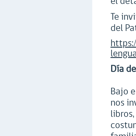
el det
Te inv
del Pa
https:
lengu
Día de
Bajo 
nos in
libros
costum