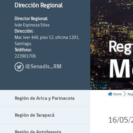
Dirección Regional
Director Regional:
Iván Espinoza Silva
Dirección:
Mac Iver 440, piso 12, oficina 1201,
Reg
Santiago.
Teléfono:
M
223901706
@Senadis_RM
Home
Reg
Región de Arica y Parinacota
Región de Tarapacá
16/05/
Región de Antofagasta