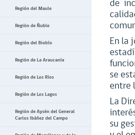
de inc
Región del Maule
calida
comun
Región de Ñuble
En la 
Región del Biobío
estadí
Región de La Araucanía
funcio
se est
Región de Los Ríos
entre 
Región de Los Lagos
La Dir
interé
Región de Aysén del General
Carlos Ibáñez del Campo
su ges
y el e