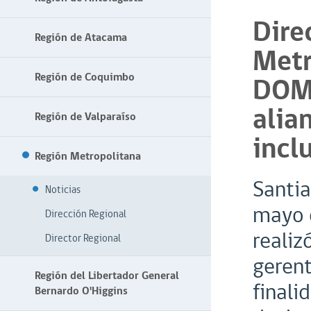
Dire
Región de Atacama
Metr
Región de Coquimbo
DOMI
alia
Región de Valparaíso
incl
Región Metropolitana
Santia
Noticias
mayo 
Dirección Regional
realiz
Director Regional
gerent
Región del Libertador General
finali
Bernardo O'Higgins