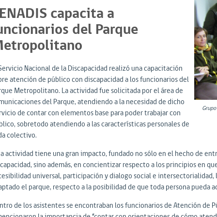
ENADIS capacita a
uncionarios del Parque
etropolitano
 Servicio Nacional de la Discapacidad realizó una capacitación
bre atención de público con discapacidad a los funcionarios del
rque Metropolitano. La actividad fue solicitada por el área de
municaciones del Parque, atendiendo a la necesidad de dicho
Grupo 
rvicio de contar con elementos base para poder trabajar con
blico, sobretodo atendiendo a las características personales de
da colectivo.
ta actividad tiene una gran impacto, fundado no sólo en el hecho de en
scapacidad, sino además, en concientizar respecto a los principios en qu
esibilidad universal, participación y dialogo social e intersectorialidad,
aptado el parque, respecto a la posibilidad de que toda persona pueda 
ntro de los asistentes se encontraban los funcionarios de Atención de P
mencionaron la importancia de “contar con orientaciones de cómo atender