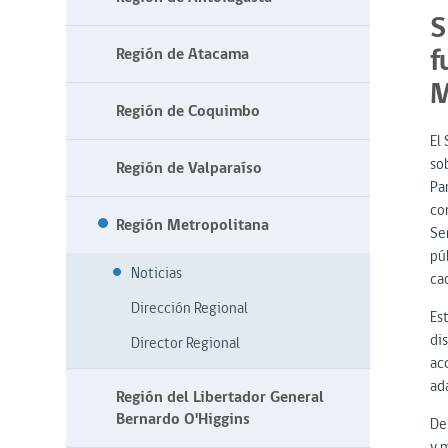
S
f
Región de Atacama
M
Región de Coquimbo
El
so
Región de Valparaíso
Pa
co
Región Metropolitana
Se
pú
Noticias
ca
Dirección Regional
Es
di
Director Regional
acc
ad
Región del Libertador General
Bernardo O'Higgins
De
y 