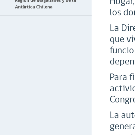
Hogar,
Región de Magallanes y de la
Antártica Chilena
los do
La Dir
que vi
funcio
depen
Para f
activi
Congr
La aut
genera