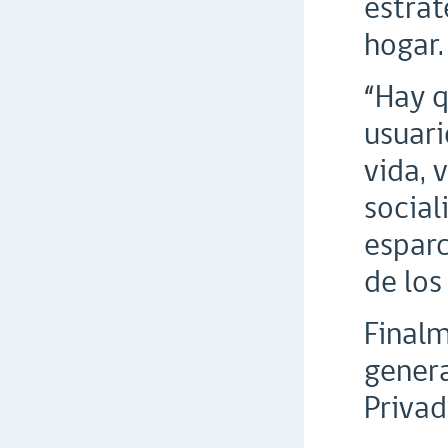
estrat
hogar.
“Hay q
usuari
vida, 
social
esparc
de los 
Finalm
genera
Privad