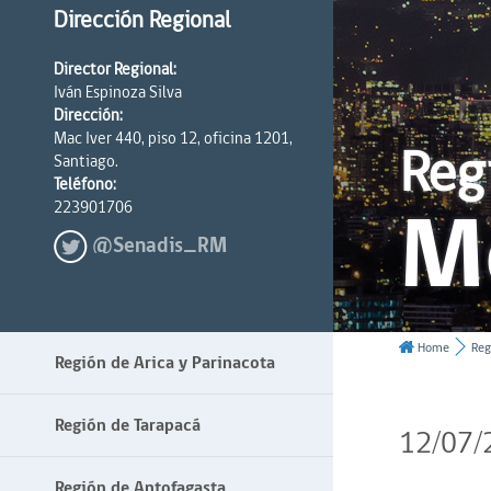
Dirección Regional
Director Regional:
Iván Espinoza Silva
Dirección:
Mac Iver 440, piso 12, oficina 1201,
Reg
Santiago.
Teléfono:
M
223901706
@Senadis_RM
Home
Reg
Región de Arica y Parinacota
Región de Tarapacá
12/07/
Región de Antofagasta