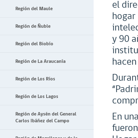
el dir
Región del Maule
hogar 
intele
Región de Ñuble
y 90 a
Región del Biobío
instit
hacen 
Región de La Araucanía
Durant
Región de Los Ríos
“Padri
Región de Los Lagos
compr
En una
Región de Aysén del General
Carlos Ibáñez del Campo
fueron