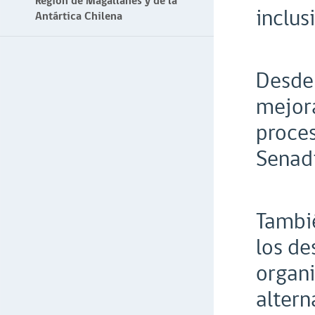
Región de Magallanes y de la
inclus
Antártica Chilena
Desde
mejora
proces
Senadi
Tambié
los de
organi
altern