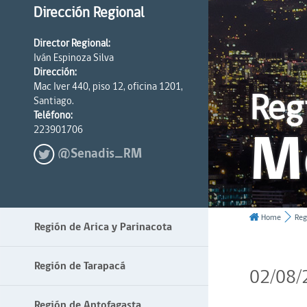
Dirección Regional
Director Regional:
Iván Espinoza Silva
Dirección:
Mac Iver 440, piso 12, oficina 1201,
Reg
Santiago.
Teléfono:
M
223901706
@Senadis_RM
Home
Reg
Región de Arica y Parinacota
Región de Tarapacá
02/08/
Región de Antofagasta