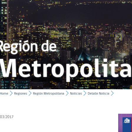
Región de
Metropolit
Home
Regiones
Región Metropolitana
Noticias
Detalle Noticia
/03/2017