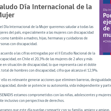
aludo Día Internacional de la
ujer
 el Día Internacional de la Mujer queremos saludar a todas las
jeres del país, especialmente a las mujeres con discapacidad
í como también a madres, hijas, hermanas y cuidadoras de
rsonas con discapacidad.
acuerdo a las cifras entregadas por el II Estudio Nacional de la
scapacidad, en Chile el 20,3% de las mujeres de 2 años y más
e en situación de discapacidad, lo que representa casi el doble
l total de hombres con discapacidad, cifra que alcanza el 12,9%.
r ello es relevante generar acciones que eliminen barreras, desigualdade
scapacidad, donde se potencie su autonomía, vida independiente y parti
 SENADIS estamos comprometidos con las niñas, adolescentes y mujeres 
ile inclusivo con perspectiva de derechos.
peramos que este día puedan compartir con su familia, amigos y amigas,