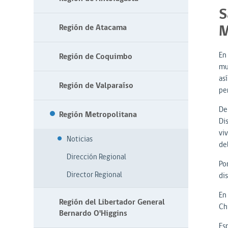
S
M
Región de Atacama
En
Región de Coquimbo
mu
as
Región de Valparaíso
pe
De 
Región Metropolitana
Di
viv
Noticias
de
Dirección Regional
Po
Director Regional
di
En
Región del Libertador General
Ch
Bernardo O'Higgins
Es