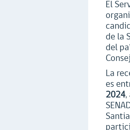
El Ser
organi
candid
de la 
del pa
Consej
La rec
es ent
2024
,
SENADI
Santia
partic