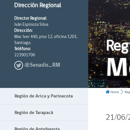
Dirección Regional
Director Regional:
Iván Espinoza Silva
Dirección:
Mac Iver 440, piso 12, oficina 1201,
Reg
Santiago.
Teléfono:
M
223901706
@Senadis_RM
Home
Reg
Región de Arica y Parinacota
Región de Tarapacá
21/06/
Región de Antofagasta