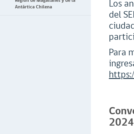
Región de Magallanes y de la
Los an
Antártica Chilena
del SE
ciudad
partic
Para m
ingres
https
Convo
2024