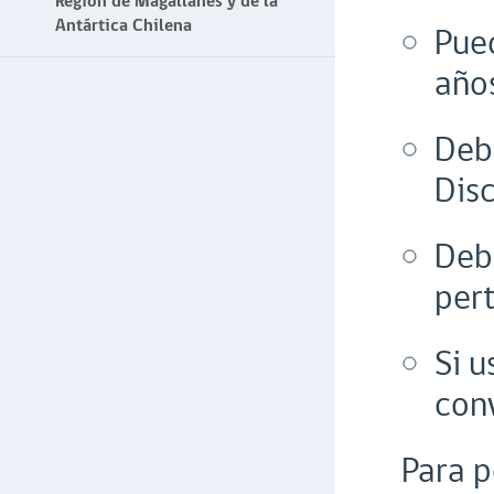
Región de Magallanes y de la
Antártica Chilena
Pue
año
Debe
Dis
Debe
per
Si u
con
Para p