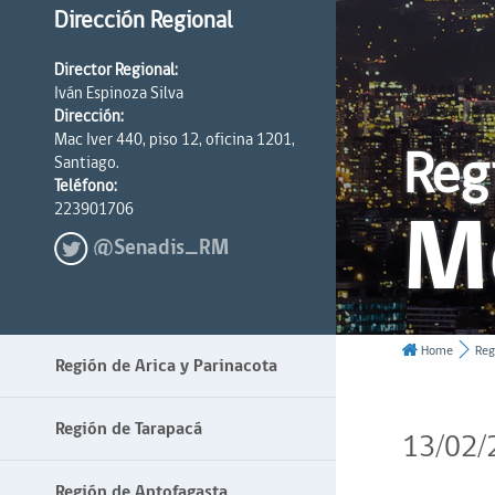
Dirección Regional
Director Regional:
Iván Espinoza Silva
Dirección:
Mac Iver 440, piso 12, oficina 1201,
Reg
Santiago.
Teléfono:
M
223901706
@Senadis_RM
Home
Reg
Región de Arica y Parinacota
Región de Tarapacá
13/02/
Región de Antofagasta