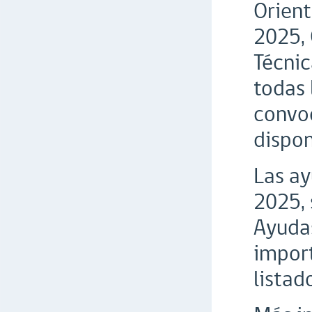
Orient
2025, 
Técnic
todas 
convoc
dispon
Las ay
2025, 
Ayudas
import
listad