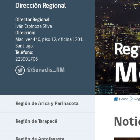
Dirección Regional
Director Regional:
Iván Espinoza Silva
Dirección:
Mac Iver 440, piso 12, oficina 1201,
Reg
Santiago.
Teléfono:
M
223901706
@Senadis_RM
Home
Reg
Región de Arica y Parinacota
Noti
Región de Tarapacá
Región de Antofagasta