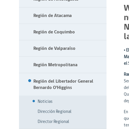
W
n
Región de Atacama
N
Región de Coquimbo
l
Región de Valparaíso
• E
Ma
el 
Región Metropolitana
Ra
Región del Libertador General
Se
Bernardo O'Higgins
de
Qui
de
Noticias
Dirección Regional
En
qu
Director Regional
te