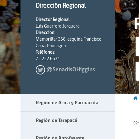
Dirección Regional
Director Regional:
Luis Guerrero Jorquera
Dirección:
Membrillar 358, esquina Francisco
Gana, Rancagua.
Teléfonos:
72 222 6634
@SenadisOHiggins
Región de Arica y Parinacota
Región de Tarapacá
02
Región de Antofagasta