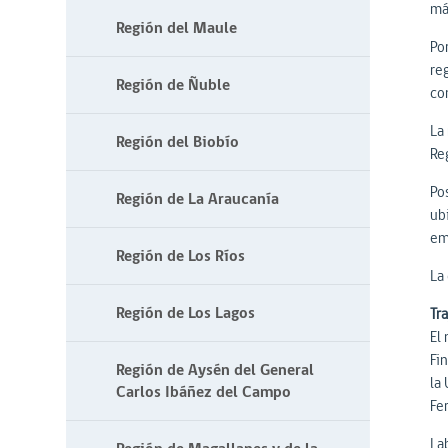
má
Región del Maule
Por
re
Región de Ñuble
co
La
Región del Biobío
Re
Po
Región de La Araucanía
ub
em
Región de Los Ríos
La
Región de Los Lagos
Tr
El
Fi
Región de Aysén del General
la
Carlos Ibáñez del Campo
Fe
Lab