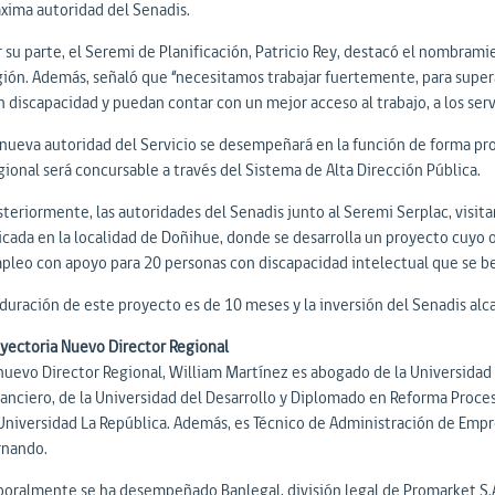
xima autoridad del Senadis.
 su parte, el Seremi de Planificación, Patricio Rey, destacó el nombramie
gión. Además, señaló que “necesitamos trabajar fuertemente, para superar 
n discapacidad y puedan contar con un mejor acceso al trabajo, a los se
 nueva autoridad del Servicio se desempeñará en la función de forma prov
gional será concursable a través del Sistema de Alta Dirección Pública.
steriormente, las autoridades del Senadis junto al Seremi Serplac, visit
icada en la localidad de Doñihue, donde se desarrolla un proyecto cuyo 
pleo con apoyo para 20 personas con discapacidad intelectual que se bene
 duración de este proyecto es de 10 meses y la inversión del Senadis alca
ayectoria Nuevo Director Regional
 nuevo Director Regional, William Martínez es abogado de la Universida
nanciero, de la Universidad del Desarrollo y Diplomado en Reforma Procesa
 Universidad La República. Además, es Técnico de Administración de Empre
rnando.
oralmente se ha desempeñado Banlegal, división legal de Promarket S.A. (