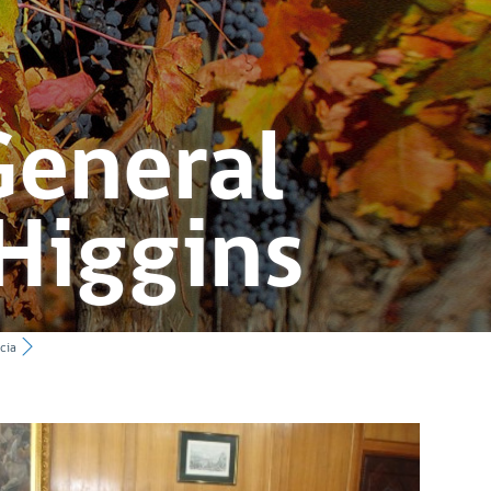
General
Higgins
cia