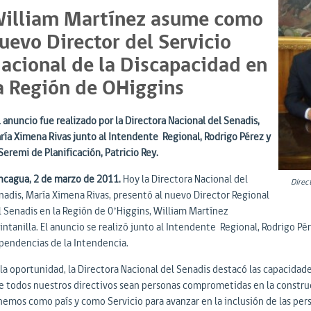
illiam Martínez asume como
uevo Director del Servicio
acional de la Discapacidad en
a Región de OHiggins
l anuncio fue realizado por la Directora Nacional del Senadis,
ría Ximena Rivas junto al Intendente Regional, Rodrigo Pérez y
Seremi de Planificación, Patricio Rey.
ncagua, 2 de marzo de 2011.
Hoy la Directora Nacional del
Direct
nadis, María Ximena Rivas, presentó al nuevo Director Regional
l Senadis en la Región de 0’Higgins, William Martínez
ntanilla. El anuncio se realizó junto al Intendente Regional, Rodrigo Pér
pendencias de la Intendencia.
 la oportunidad, la Directora Nacional del Senadis destacó las capacidad
e todos nuestros directivos sean personas comprometidas en la construc
nemos como país y como Servicio para avanzar en la inclusión de las pers