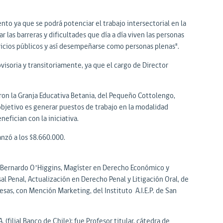
nto ya que se podrá potenciar el trabajo intersectorial en la
las barreras y dificultades que día a día viven las personas
rvicios públicos y así desempeñarse como personas plenas".
isoria y transitoriamente, ya que el cargo de Director
aron la Granja Educativa Betania, del Pequeño Cottolengo,
objetivo es generar puestos de trabajo en la modalidad
fician con la iniciativa.
nzó a los $8.660.000.
d Bernardo O’Higgins, Magíster en Derecho Económico y
l Penal, Actualización en Derecho Penal y Litigación Oral, de
sas, con Mención Marketing, del Instituto A.I.E.P. de San
filial Banco de Chile); fue Profesor titular, cátedra de