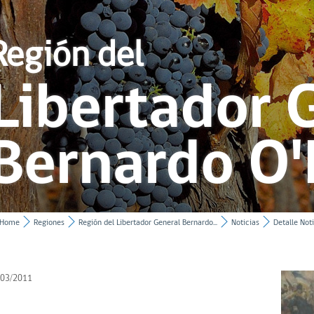
Región del
Libertador 
Bernardo O'
Home
Regiones
Región del Libertador General Bernardo...
Noticias
Detalle Noti
/03/2011