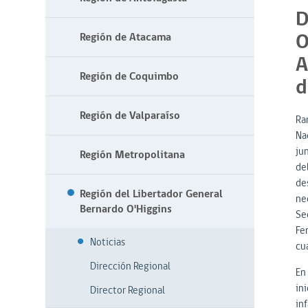
D
O
Región de Atacama
A
Región de Coquimbo
d
Región de Valparaíso
Ra
Na
ju
Región Metropolitana
de
de
Región del Libertador General
nec
Bernardo O'Higgins
Sec
Fe
Noticias
cua
Dirección Regional
En
in
Director Regional
inf