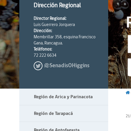
Dirección Regional
Director Regional:
Luis Guerrero Jorquera
Dirección:
Membrillar 358, esquina Francisco
Gana, Rancagua.
Teléfonos:
72 222 6634
@SenadisOHiggins
Región de Arica y Parinacota
Región de Tarapacá
21
Región de Antofagasta