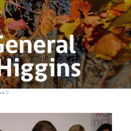
General
Higgins
cia