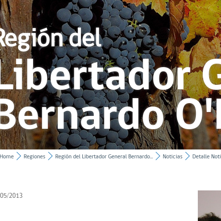
Región del
Libertador 
Bernardo O'
Home
Regiones
Región del Libertador General Bernardo...
Noticias
Detalle Noti
/05/2013