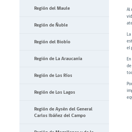
Región del Maule
Al
vi
at
Región de Ñuble
La
es
Región del Biobío
el 
Región de La Araucanía
En 
de
to
Región de Los Ríos
Po
im
Región de Los Lagos
eq
Región de Aysén del General
Carlos Ibáñez del Campo