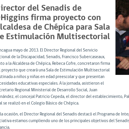
irector del Senadis de
Higgins firma proyecto con
lcaldesa de Chépica para Sala
e Estimulación Multisectorial
ncagua mayo de 2013. El Director Regional del Servicio
cional de la Discapacidad, Senadis, Francisco Subercaseaux,
nto a la Alcaldesa de Chépica, Rebeca Cofre, concretaron firma
l proyecto que creará una Sala de Estimulación Multisectorial
stinada a niños y niñas en edad preescolar y que presentan
esidades educativas especiales. A la jornada, asistieron el
retario Regional Ministerial de Desarrollo Social, Juan
rnández, el concejal Patricio Cepeda, el director del establecimiento, P
l se realizó en el Colegio Básico de Chépica.
 la ocasión, el Director Regional del Senadis destacó el Programa de Inte
iciativa estamos cumpliendo uno de los principales objetivos del Senadis
ancia.