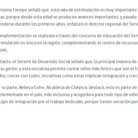
 mismo tiempo señaló que, esta sala de estimulación es muy importante pa
das, porque desde esta edad se producen avances importantes, y pasado 
enderse durante los primeros años, enfatizó el director regional del Serv
 implementación se realizará a través del concurso de educación del Serv
timulación es única en la región, complementando el centro de recursos 
país.
tanto, el Seremi de Desarrollo Social señaló que, la principal manera de m
 su gente, y esta iniciativa permite contar niños más felices que son el 
dos, crecer con todos. Iniciativas como estas implican integración y cre
r su parte, Rebeca Cofre, Alcaldesa de Chépica, destacó, esto es parte d
plementado en el país, más inclusiva y acogedora para todo tipo de niños
uipo de integración por el trabajo dedicado, porque tienen vocación por