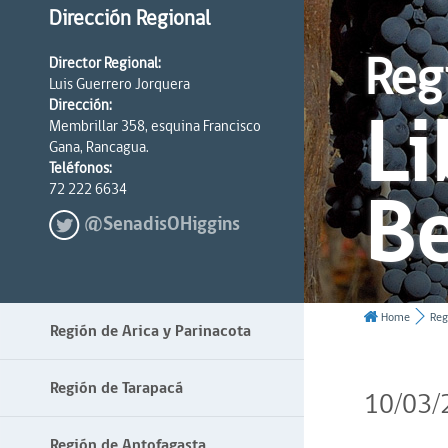
Dirección Regional
Reg
Director Regional:
Luis Guerrero Jorquera
Li
Dirección:
Membrillar 358, esquina Francisco
Gana, Rancagua.
Teléfonos:
Be
72 222 6634
@SenadisOHiggins
Home
Reg
Región de Arica y Parinacota
Región de Tarapacá
10/03/
Región de Antofagasta