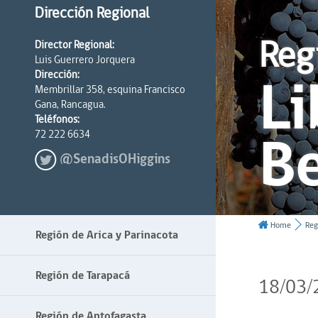
Dirección Regional
Reg
Director Regional:
Luis Guerrero Jorquera
Li
Dirección:
Membrillar 358, esquina Francisco
Gana, Rancagua.
Teléfonos:
Be
72 222 6634
@SenadisOHiggins
Home
Reg
Región de Arica y Parinacota
Región de Tarapacá
18/03/
Región de Antofagasta