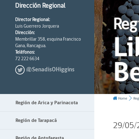
Dirección Regional
Reg
Director Regional:
Luis Guerrero Jorquera
Li
Dirección:
Membrillar 358, esquina Francisco
Gana, Rancagua.
Teléfonos:
Be
72 222 6634
@SenadisOHiggins
Home
Reg
Región de Arica y Parinacota
Región de Tarapacá
29/05/
Región de Antofagasta