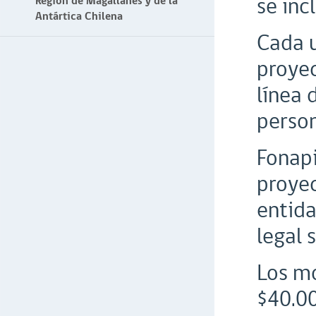
se inc
Región de Magallanes y de la
Antártica Chilena
Cada u
proyec
línea 
person
Fonapi
proyec
entida
legal 
Los mo
$40.00