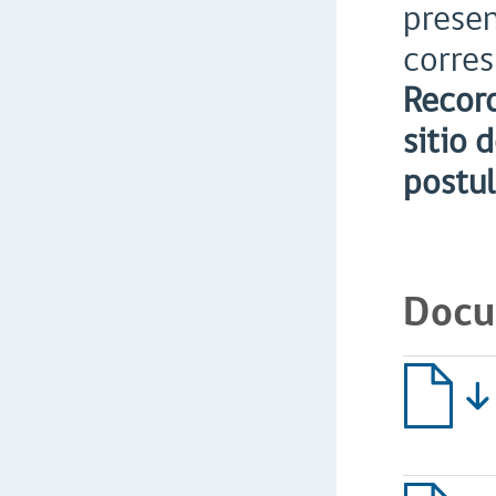
presen
corres
Record
sitio 
postul
Docu