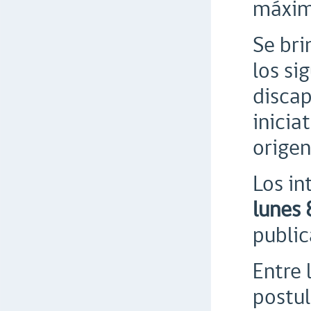
máximo
Se bri
los si
discap
inicia
origen
Los i
lunes 
public
Entre 
postul