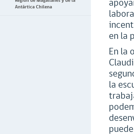
apoyar
Región de Magallanes y de la
Antártica Chilena
labora
incent
en la 
En la 
Claudi
segund
la esc
trabaj
podem
desenv
pueden