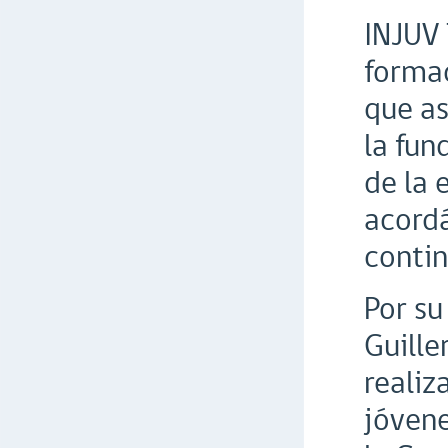
INJUV 
formac
que as
la fun
de la 
acordá
contin
Por su
Guille
realiz
jóvene