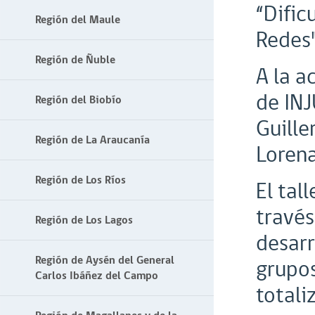
“Dific
Región del Maule
Redes"
Región de Ñuble
A la a
de INJ
Región del Biobío
Guille
Región de La Araucanía
Lorena
Región de Los Ríos
El tal
través
Región de Los Lagos
desarr
Región de Aysén del General
grupos
Carlos Ibáñez del Campo
totali