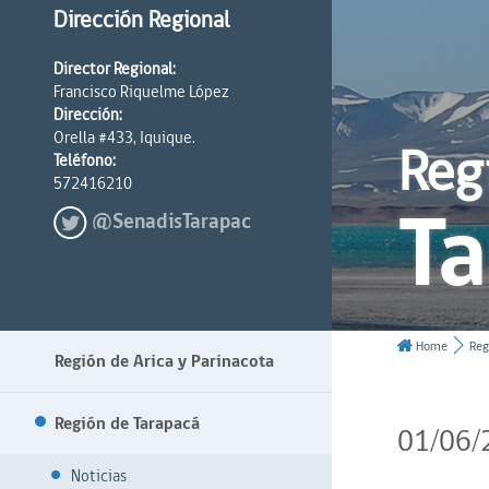
Dirección Regional
Director Regional:
Francisco Riquelme López
Dirección:
Orella #433, Iquique.
Reg
Teléfono:
572416210
T
@SenadisTarapac
Home
Reg
Región de Arica y Parinacota
Región de Tarapacá
01/06/
Noticias