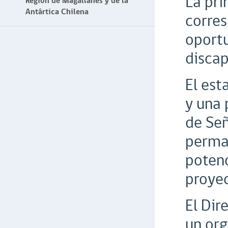
La pri
Región de Magallanes y de la
Antártica Chilena
corres
oport
discap
El est
y una 
de Señ
perman
potenc
proyec
El Dir
un org