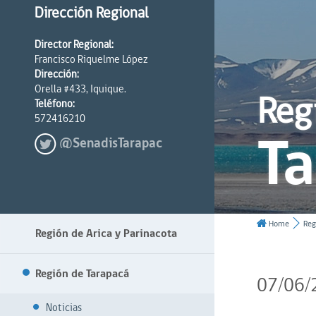
Dirección Regional
Director Regional:
Francisco Riquelme López
Dirección:
Orella #433, Iquique.
Reg
Teléfono:
572416210
T
@SenadisTarapac
Home
Reg
Región de Arica y Parinacota
Región de Tarapacá
07/06/
Noticias