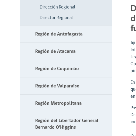
D
Dirección Regional
d
Director Regional
f
Región de Antofagasta
Iqu
Int
Región de Atacama
Le
Op
Región de Coquimbo
pú
En 
Región de Valparaíso
que
en 
Región Metropolitana
Po
Di
Región del Libertador General
ind
Bernardo O'Higgins
Du