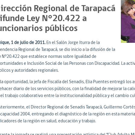
irección Regional de Tarapacá
ifunde Ley N°20.422 a
uncionarios públicos
ique, 1 de julio de 2011.
En el Salón Jorge Iturra de la
endencia Regional de Tarapacá, se dio inicio a la difusión de la
y N°20.422 que establece normas sobre Igualdad de
ortunidades e Inclusión Social de las Personas con Discapacidad. La activ
blicos y autoridades regionales.
la oportunidad, la jefa de Fiscalía del Senadis, Elia Puentes entregó los
hacer diario de los servicios públicos, con la finalidad de mejorar la ca
el trabajo colaborativo entre la institucionalidad pública y el cambio cul
steriormente, el Director Regional de Senadis Tarapacá, Guillermo Cortés
scapacidad 2004, entregando el diagnóstico de la región en esta materia 
icadores de la región en salud, educación y trabajo.
rante la jornada se realizó una presentación artística del “Club Adulto M