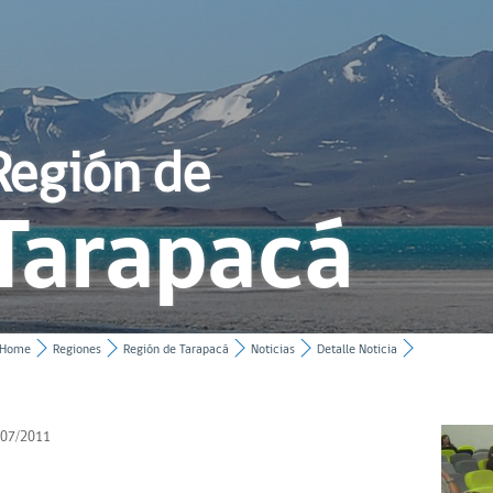
Región de
Tarapacá
Home
Regiones
Región de Tarapacá
Noticias
Detalle Noticia
/07/2011