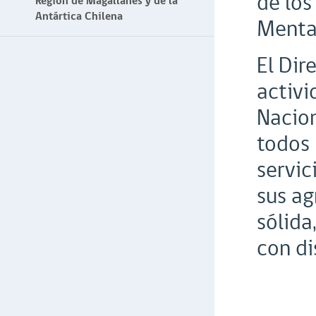
de los
Región de Magallanes y de la
Antártica Chilena
Mental
El Dir
activi
Nacion
todos 
servic
sus ag
sólida
con di