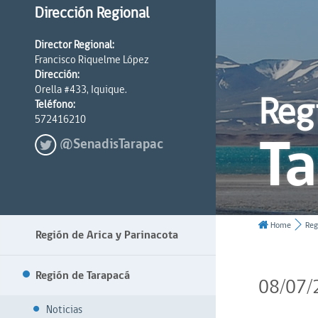
Dirección Regional
Director Regional:
Francisco Riquelme López
Dirección:
Orella #433, Iquique.
Reg
Teléfono:
572416210
T
@SenadisTarapac
Home
Reg
Región de Arica y Parinacota
Región de Tarapacá
08/07/
Noticias