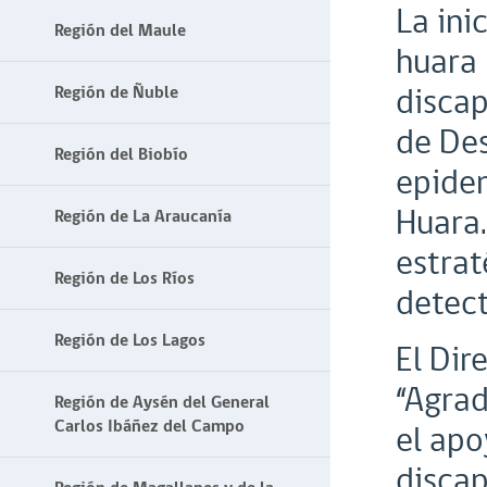
La ini
Región del Maule
huara 
discap
Región de Ñuble
de Des
Región del Biobío
epidem
Huara.
Región de La Araucanía
estrat
Región de Los Ríos
detec
Región de Los Lagos
El Dir
“Agrad
Región de Aysén del General
Carlos Ibáñez del Campo
el apo
discap