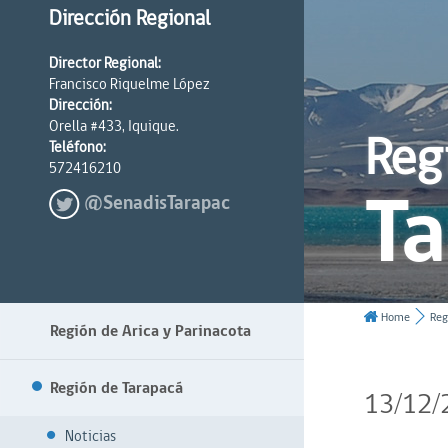
Dirección Regional
Director Regional:
Francisco Riquelme López
Dirección:
Orella #433, Iquique.
Reg
Teléfono:
572416210
T
@SenadisTarapac
Home
Reg
Región de Arica y Parinacota
Región de Tarapacá
13/12/
Noticias