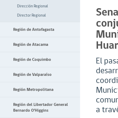
Dirección Regional
Sena
Director Regional
conj
Región de Antofagasta
Muni
Hua
Región de Atacama
El pas
Región de Coquimbo
desarr
Región de Valparaíso
coordi
Munici
Región Metropolitana
comuna
Región del Libertador General
a trav
Bernardo O'Higgins