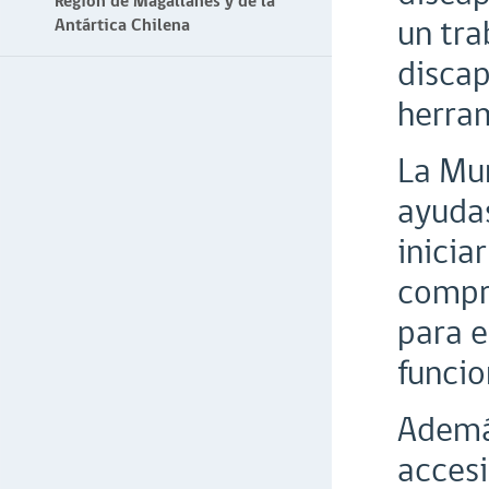
Región de Magallanes y de la
un tra
Antártica Chilena
discap
herra
La Mun
ayudas
inicia
compro
para e
funcio
Además
accesi