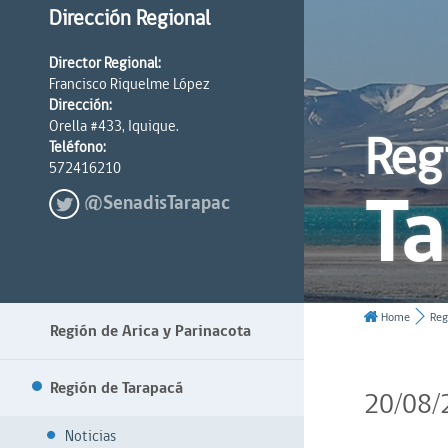
Dirección Regional
Director Regional:
Francisco Riquelme López
Dirección:
Orella #433, Iquique.
Reg
Teléfono:
572416210
T
@SenadisTarapac
Home
Reg
Región de Arica y Parinacota
Región de Tarapacá
20/08/
Noticias