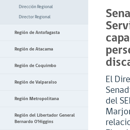
Dirección Regional
Sena
Director Regional
Serv
Región de Antofagasta
capa
pers
Región de Atacama
disc
Región de Coquimbo
El Dir
Región de Valparaíso
Senadi
del SE
Región Metropolitana
Marjor
Región del Libertador General
relaci
Bernardo O'Higgins