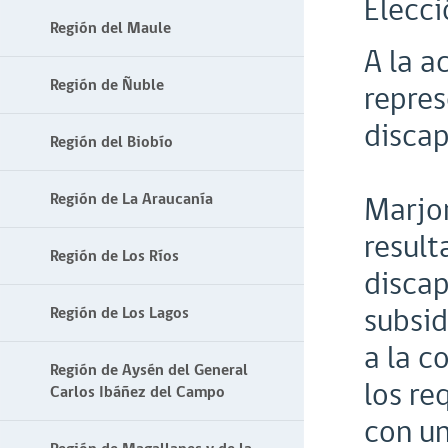
Elecci
Región del Maule
A la a
Región de Ñuble
repres
discap
Región del Biobío
Región de La Araucanía
Marjor
result
Región de Los Ríos
discap
subsid
Región de Los Lagos
a la c
Región de Aysén del General
los re
Carlos Ibáñez del Campo
con un