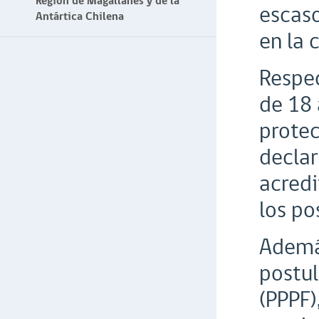
Región de Magallanes y de la
escaso
Antártica Chilena
en la 
Respec
de 18 
protec
declar
acredi
los po
Además
postul
(PPPF)