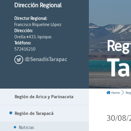
Dirección Regional
Director Regional:
Francisco Riquelme López
Dirección:
Orella #433, Iquique.
Reg
Teléfono:
572416210
T
@SenadisTarapac
Home
Reg
Región de Arica y Parinacota
Región de Tarapacá
30/08/
Noticias