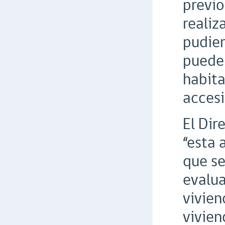
previo
realiz
pudien
pueden
habita
accesi
El Dir
“esta 
que se
evalua
vivien
vivien