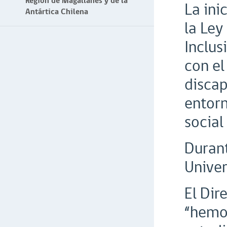
Región de Magallanes y de la
La ini
Antártica Chilena
la Ley
Inclus
con el
discap
entorn
social
Durant
Univer
El Dir
“hemos