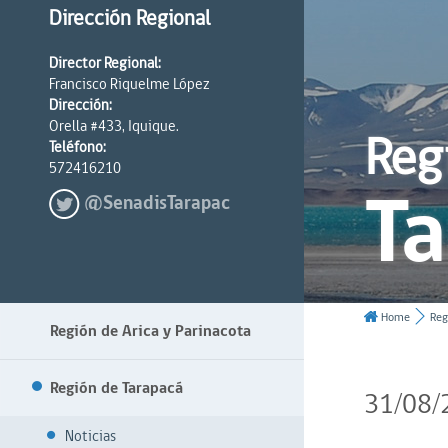
Dirección Regional
Director Regional:
Francisco Riquelme López
Dirección:
Orella #433, Iquique.
Reg
Teléfono:
572416210
T
@SenadisTarapac
Home
Reg
Región de Arica y Parinacota
Región de Tarapacá
31/08/
Noticias