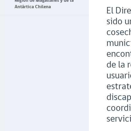
Región de Magallanes y de la
Antártica Chilena
El Dir
sido 
cosec
munici
encont
de la 
usuari
estrat
discap
coordi
servic