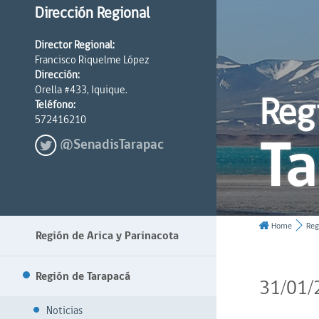
Dirección Regional
Director Regional:
Francisco Riquelme López
Dirección:
Orella #433, Iquique.
Reg
Teléfono:
572416210
T
@SenadisTarapac
Home
Reg
Región de Arica y Parinacota
Región de Tarapacá
31/01/
Noticias