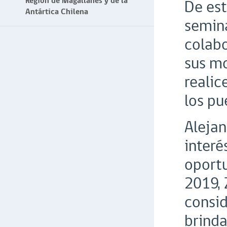
Región de Magallanes y de la
De est
Antártica Chilena
semina
colabo
sus mo
realic
los pu
Alejan
interé
oportu
2019, 
consid
brinda