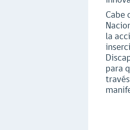
Cabe d
Nacion
la acc
inserc
Discap
para q
través
manife