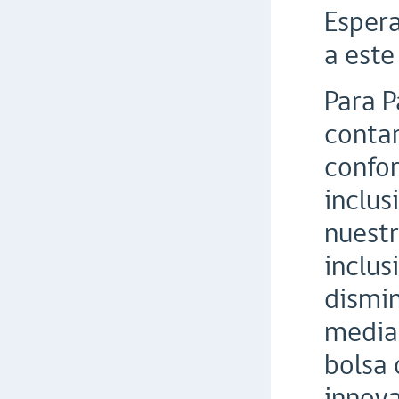
Esper
a este
Para P
contar
confor
inclus
nuestr
inclus
dismin
median
bolsa 
innova