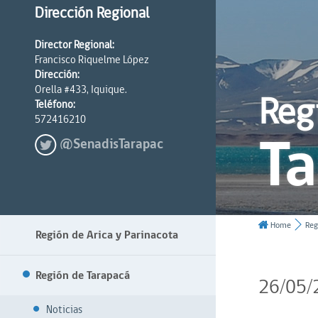
Dirección Regional
Director Regional:
Francisco Riquelme López
Dirección:
Orella #433, Iquique.
Reg
Teléfono:
572416210
T
@SenadisTarapac
Home
Reg
Región de Arica y Parinacota
Región de Tarapacá
26/05/
Noticias