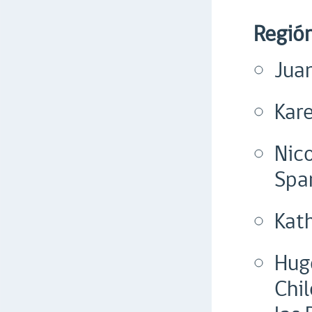
Regió
Jua
Kar
Nico
Spa
Kath
Hug
Chil