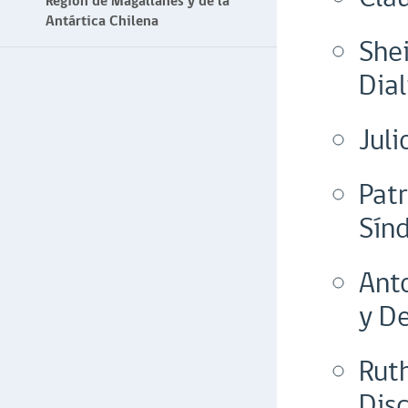
Región de Magallanes y de la
Antártica Chilena
She
Dia
Juli
Patr
Sín
Anto
y De
Rut
Dis