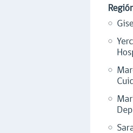
Región
Gis
Yer
Hosp
Mar
Cui
Mar
Dep
Sar