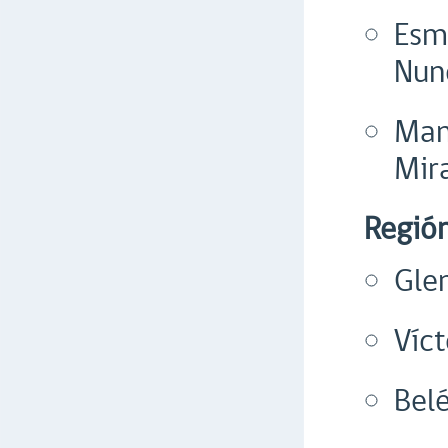
Esm
Nun
Man
Mir
Regió
Glen
Víct
Belé