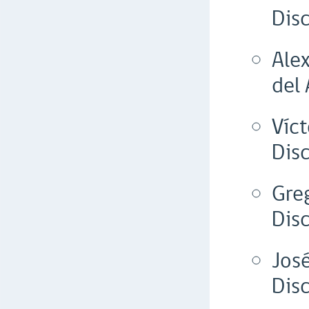
Disc
Alex
del
Víc
Dis
Gre
Dis
Jos
Dis