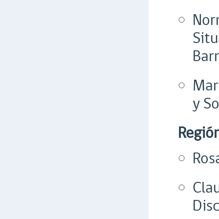
Nor
Situ
Bar
Mar
y S
Regió
Ros
Cla
Dis