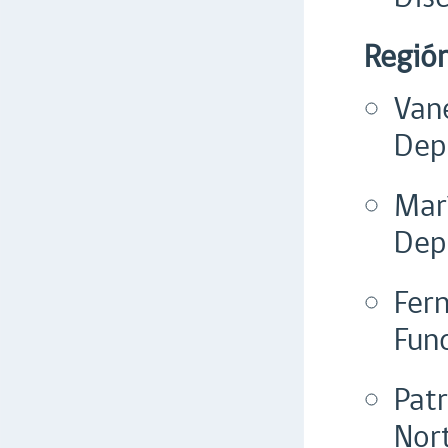
Regió
Van
Dep
Marí
Dep
Fern
Fun
Patr
Nor