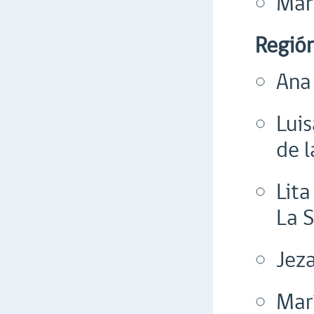
Mar
Regió
Ana 
Lui
de 
Lita
La S
Jez
Mar