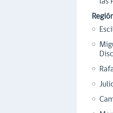
las
Regió
Esc
Mig
Dis
Raf
Juli
Cam