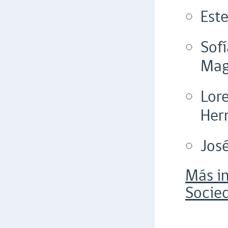
Est
Sofí
Maga
Lor
Her
Jos
Más in
Socied