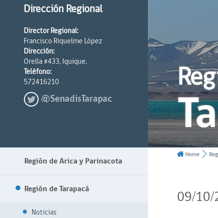
Dirección Regional
Director Regional:
Francisco Riquelme López
Dirección:
Orella #433, Iquique.
Reg
Teléfono:
572416210
T
@SenadisTarapac
Home
Reg
Región de Arica y Parinacota
Región de Tarapacá
09/10/
Noticias