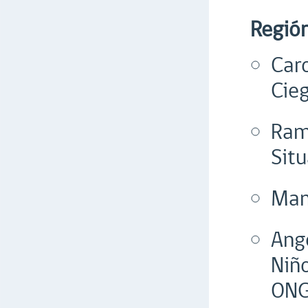
Regió
Car
Cie
Ram
Sit
Manu
Ang
Niñ
ONG