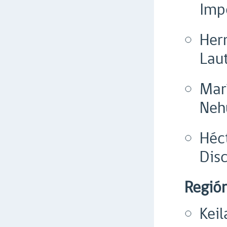
Imp
Her
Lau
Mar
Neh
Héc
Dis
Región
Kei