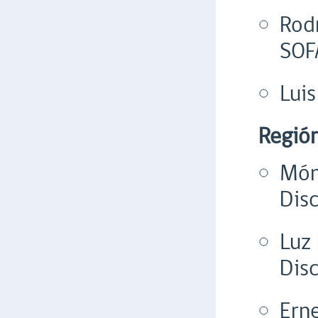
Rod
SOF
Lui
Región
Món
Dis
Luz 
Dis
Ern