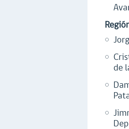
Avan
Regió
Jor
Cri
de 
Dam
Pat
Jim
Dep