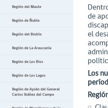
Dentro
Región del Maule
de apo
Región de Ñuble
discap
el des
Región del Biobío
acomp
Región de La Araucanía
admini
políti
Región de Los Ríos
Los nu
Región de Los Lagos
períod
Región de Aysén del General
Región
Carlos Ibáñez del Campo
Clau