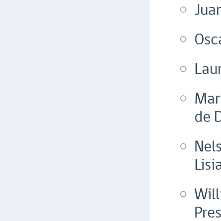
Jua
Osc
Laur
Marí
de 
Nel
Lisi
Will
Pres