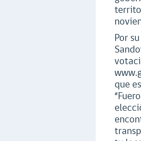
territ
novie
Por su
Sandov
votaci
www.go
que es
“Fuero
elecci
encont
transp