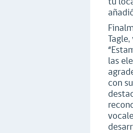
tu loc
añadió
Finalm
Tagle,
“Estam
las el
agrade
con su
destac
recono
vocale
desarr