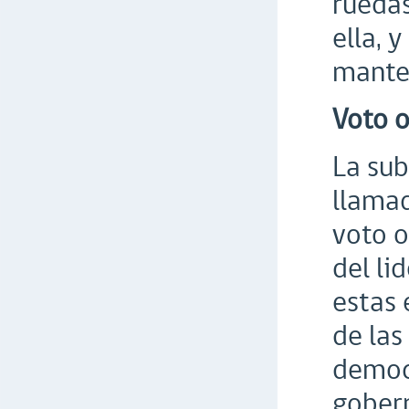
ruedas
ella, 
manten
Voto o
La sub
llamad
voto o
del li
estas 
de las
democr
gobern