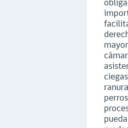
obliga
impor
facili
derec
mayor 
cámara
asiste
ciegas
ranura
perros
proces
puedan