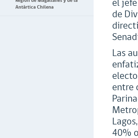
el jef
Región de Magallanes y de la
Antártica Chilena
de Div
direct
Senadi
Las au
enfati
electo
entre 
Parina
Metrop
Lagos,
40% o 