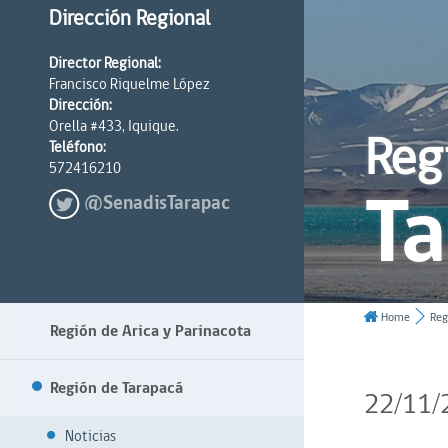
Dirección Regional
Director Regional:
Francisco Riquelme López
Dirección:
Orella #433, Iquique.
Reg
Teléfono:
572416210
T
@SenadisTarapac
Home
Reg
Región de Arica y Parinacota
Región de Tarapacá
22/11/
Noticias