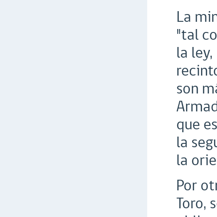
La min
"tal c
la ley
recint
son má
Armada
que es
la seg
la ori
Por ot
Toro, 