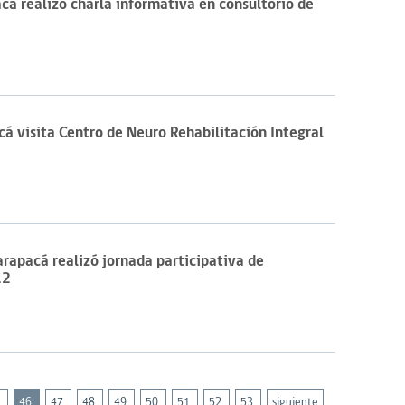
cá realizó charla informativa en consultorio de
cá visita Centro de Neuro Rehabilitación Integral
rapacá realizó jornada participativa de
12
5
46
47
48
49
50
51
52
53
siguiente