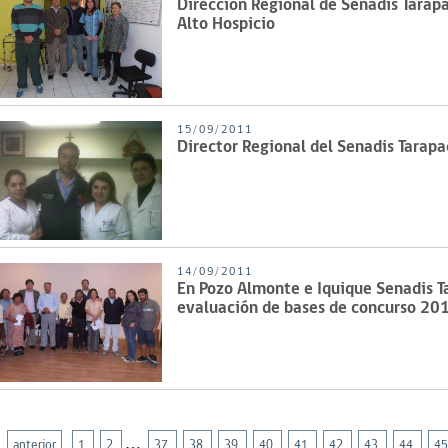
Dirección Regional de Senadis Tarapa
Alto Hospicio
15/09/2011
Director Regional del Senadis Tarapa
14/09/2011
En Pozo Almonte e Iquique Senadis Ta
evaluación de bases de concurso 20
…
anterior
1
2
37
38
39
40
41
42
43
44
4