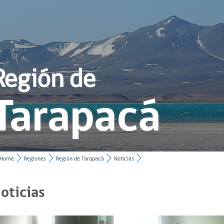
Región de
Tarapacá
Home
Regiones
Región de Tarapacá
Noticias
oticias