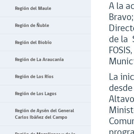
A la a
Región del Maule
Bravo;
Direct
Región de Ñuble
de la 
Región del Biobío
FOSIS,
Munici
Región de La Araucanía
La ini
Región de Los Ríos
desde 
Región de Los Lagos
Altavo
Minist
Región de Aysén del General
Carlos Ibáñez del Campo
Comun
progra