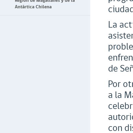
Región de Magallanes y de la
ciudad
Antártica Chilena
La act
asiste
proble
enfren
de Señ
Por ot
a la M
celebr
autori
con di