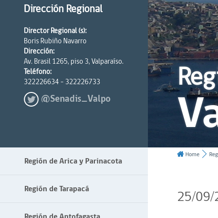
Dirección Regional
Director Regional (s):
Boris Rubiño Navarro
Dirección:
Av. Brasil 1265, piso 3, Valparaíso.
Reg
Teléfono:
322226634 - 322226733
Va
@Senadis_Valpo
Home
Reg
Región de Arica y Parinacota
Región de Tarapacá
25/09/
Región de Antofagasta