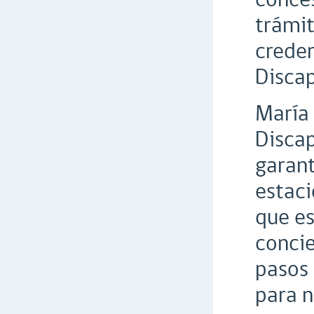
trámit
creden
Discap
María 
Discap
garant
estaci
que es
conci
pasos 
para n