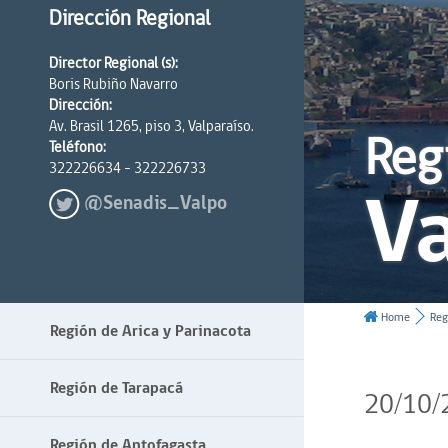
Dirección Regional
Director Regional (s):
Boris Rubiño Navarro
Dirección:
Av. Brasil 1265, piso 3, Valparaíso.
Reg
Teléfono:
322226634 - 322226733
Va
@Senadis_Valpo
Home
Reg
Región de Arica y Parinacota
Región de Tarapacá
20/10/
Región de Antofagasta