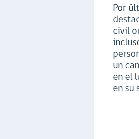
Por úl
destac
civil 
inclus
person
un cam
en el 
en su 