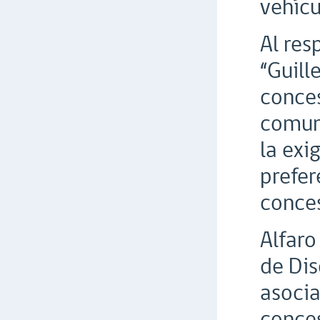
vehícu
Al res
“Guill
conce
comuni
la exi
prefer
conce
Alfaro
de Dis
asocia
conces