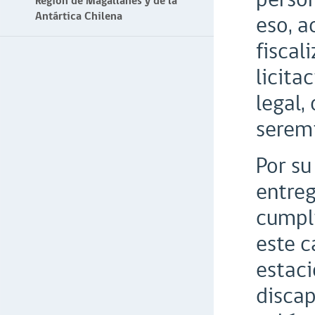
Región de Magallanes y de la
Antártica Chilena
eso, a
fiscal
licita
legal
seremi
Por su
entreg
cumpli
este c
estaci
discap