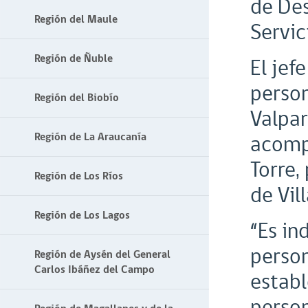
de Des
Región del Maule
Servic
Región de Ñuble
El jef
person
Región del Biobío
Valpar
Región de La Araucanía
acomp
Torre,
Región de Los Ríos
de Vil
Región de Los Lagos
“Es in
person
Región de Aysén del General
Carlos Ibáñez del Campo
establ
person