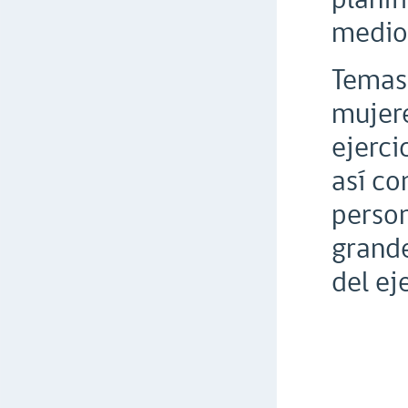
medios
Temas 
mujere
ejerci
así co
person
grande
del ej