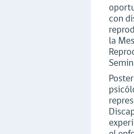
oportu
con di
reprod
la Mes
Reprod
Semina
Poster
psicól
repres
Discap
experi
el enf