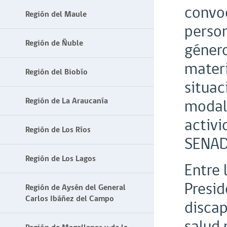
convoc
Región del Maule
person
Región de Ñuble
género
materi
Región del Biobío
situac
Región de La Araucanía
modali
activi
Región de Los Ríos
SENADI
Región de Los Lagos
Entre 
Presid
Región de Aysén del General
Carlos Ibáñez del Campo
discap
salud 