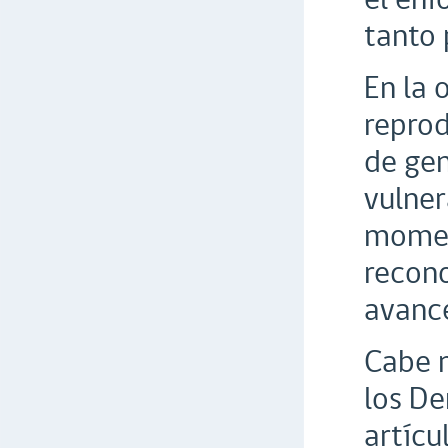
tanto 
En la 
reprod
de gen
vulner
moment
recono
avanc
Cabe m
los De
artícu