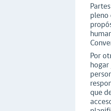
Partes
pleno 
propós
humano
Conve
Por ot
hogar 
person
respon
que de
acceso
planif