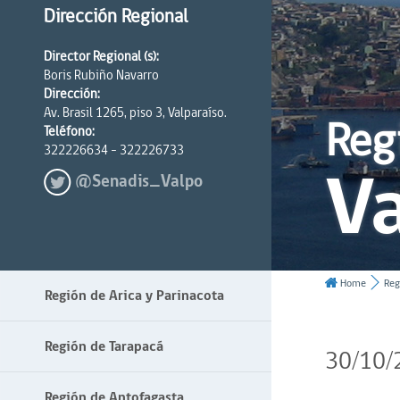
Dirección Regional
Director Regional (s):
Boris Rubiño Navarro
Dirección:
Av. Brasil 1265, piso 3, Valparaíso.
Reg
Teléfono:
322226634 - 322226733
Va
@Senadis_Valpo
Home
Reg
Región de Arica y Parinacota
Región de Tarapacá
30/10/
Región de Antofagasta