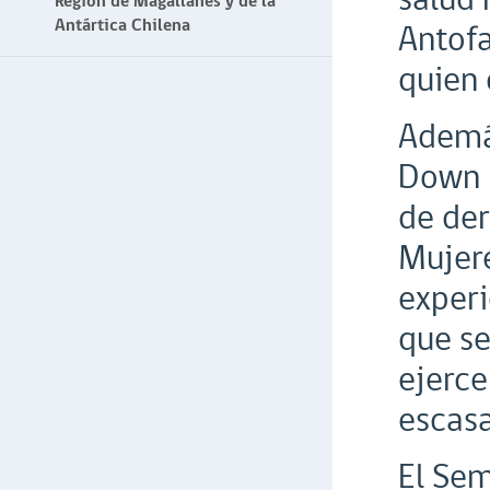
Región de Magallanes y de la
Antártica Chilena
Antofa
quien 
Además
Down 2
de der
Mujere
experi
que se
ejerce
escasa
El Sem