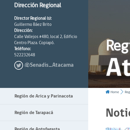
Dirección Regional
Director Regional (s):
Guillermo Báez Brito
Dirección:
Calle Vallejos #480, local 2, Edificio
Reg
Centro Plaza. Copiapó.
Teléfono:
A
522232648
@Senadis_Atacama
Home
Reg
Región de Arica y Parinacota
Noti
Región de Tarapacá
Región de Antofagasta