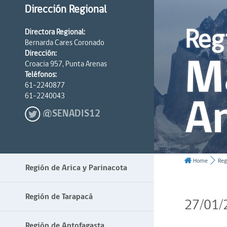
Dirección Regional
Reg
Directora Regional:
Bernarda Cares Coronado
Ma
Dirección:
Croacia 957, Punta Arenas
Teléfonos:
61-2240877
An
61-2240043
@SENADIS12
Home
Reg
Región de Arica y Parinacota
Región de Tarapacá
27/01/
Región de Antofagasta