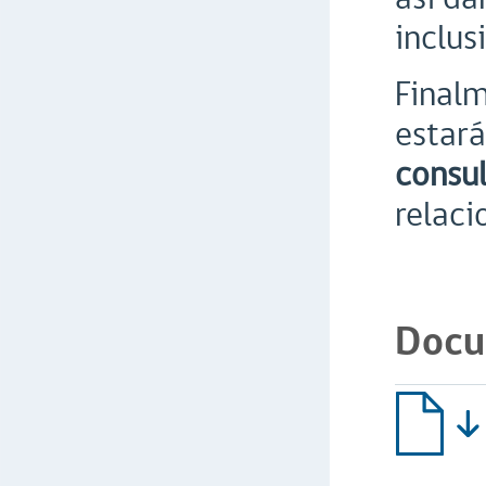
inclus
Finalm
estará
consul
relaci
Docu