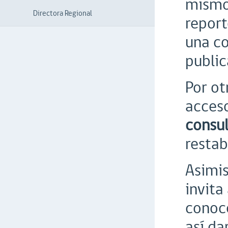
mismo 
Directora Regional
report
una co
public
Por ot
acceso
consul
restab
Asimis
invita
conoce
así da