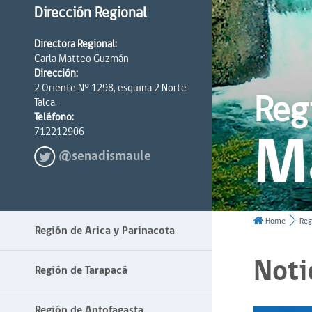
Dirección Regional
Directora Regional:
Carla Matteo Guzmán
Dirección:
2 Oriente N° 1298, esquina 2 Norte
Reg
Talca.
Teléfono:
M
712212906
@senadismaule
Home
Reg
Región de Arica y Parinacota
Noti
Región de Tarapacá
Región de Antofagasta