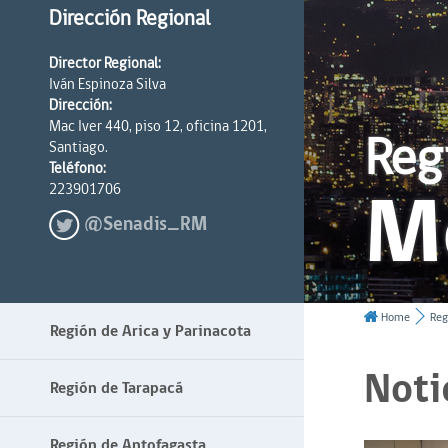
Dirección Regional
Director Regional:
Iván Espinoza Silva
Dirección:
Mac Iver 440, piso 12, oficina 1201,
Reg
Santiago.
Teléfono:
M
223901706
@Senadis_RM
Home
Reg
Región de Arica y Parinacota
Noti
Región de Tarapacá
Región de Antofagasta