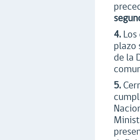
prece
segund
4.
Los 
plazo 
de la 
comun
5.
Cerr
cumpli
Nacion
Minist
presen