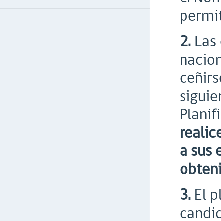
permit
2.
Las 
nacion
ceñirs
siguie
Planif
realic
a sus 
obteni
3.
El p
candid