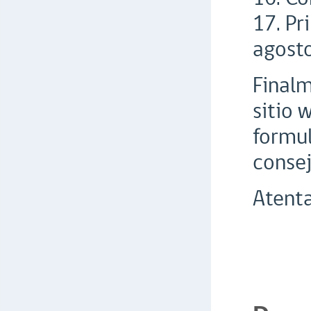
17. Pr
agost
Finalm
sitio 
formul
consej
Atent