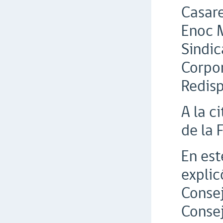
Casare
Enoc M
Sindic
Corpor
Redisp
A la c
de la 
En est
explic
Consej
Consej