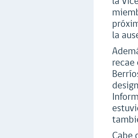
la Vic
miembr
próxim
la aus
Además
recae 
Berrío
desig
Inform
estuvi
tambié
Cabe d