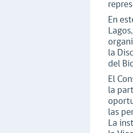
repres
En est
Lagos,
organi
la Dis
del Bi
El Con
la par
oportu
las pe
La ins