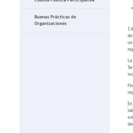
Cuenta Pública Participativa
Buenas Prácticas de
Organizaciones
1 
de
un
re
La 
Ta
in
Fin
rep
En 
la
es
de