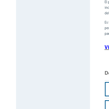
El
in
del
Es
pe
par
V
D