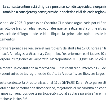
La consulta online está dirigida a personas con discapacidad, a orga
también a consejeros y consejeras de la sociedad civil de cada región d
de abril de 2025. El proceso de Consulta Ciudadana organizado por el Se
sarrollo de tres jornadas macrozonales que se realizarán vía online a tra
 espacio de diálogo donde se identifiquen las principales opiniones de lo
glamentos.
primera jornada se realizará el miércoles 9 de abril a las 17:00 horas e
rapacá, Antofagasta, Atacama y Coquimbo. Posteriormente, el jueves 10 de
corpora las regiones de Valparaíso, Metropolitana, O’Higgins, Maule y Ñu
almente, la consulta de la macrozona Sur se realizará el miércoles 23 de a
resentantes de las regiones de Biobío, La Araucanía, Los Ríos, Los Lagos
este contexto, la Directora Nacional (s) de SENADIS, Karen Astorga, resa
boral de las personas con discapacidad, mejorando el mecanismo de cont
tamos convencidos que la participación social es clave para diseñar e im
rechos e inclusión".