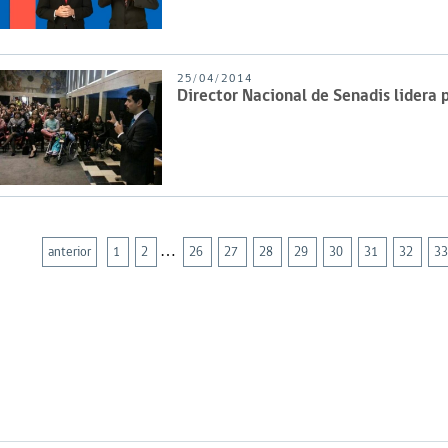
25/04/2014
Director Nacional de Senadis lidera 
…
anterior
1
2
26
27
28
29
30
31
32
3