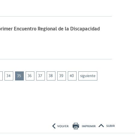
primer Encuentro Regional de la Discapacidad
3
34
35
36
37
38
39
40
siguiente