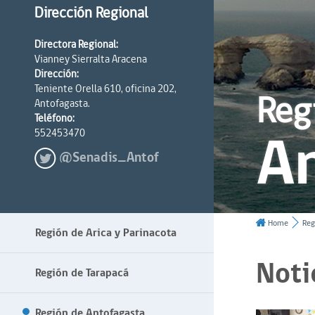
Dirección Regional
Directora Regional:
Vianney Sierralta Aracena
Dirección:
Teniente Orella 610, oficina 202,
Reg
Antofagasta.
Teléfono:
A
552453470
@Senadis_Antof
Home
Reg
Región de Arica y Parinacota
Noti
Región de Tarapacá
Región de Antofagasta